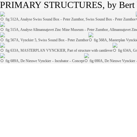
PRIMARY STRUCTURES
, by Ber
fig 512A, Analyse Swiss Sound Box – Peter Zumthor, Swiss Sound Box - Peter Zumthor
fig 515A, Analyse Allmannajuvet Zinc Mine Museum – Peter Zumthor, Allmannajuvet Zi
fig 567A, Vynckier 5, Swiss Sound Box - Peter Zumthor
fig 568A, Masterplan Vyncki
fig 633A, MASTERPLAN VYNCKIER, Part of structure with cantilever
fig 634A, Gr
fig 689A, De Nieuwe Vynckier – Incubator – Concept
fig 690A, De Nieuwe Vynckier –