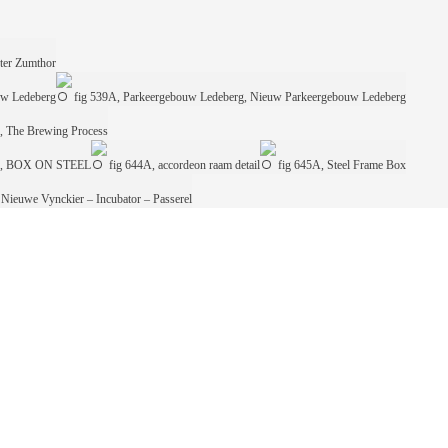
ter Zumthor
uw Ledeberg
fig 539A, Parkeergebouw Ledeberg, Nieuw Parkeergebouw Ledeberg
, The Brewing Process
A, BOX ON STEEL
fig 644A, accordeon raam detail
fig 645A, Steel Frame Box
Nieuwe Vynckier – Incubator – Passerel