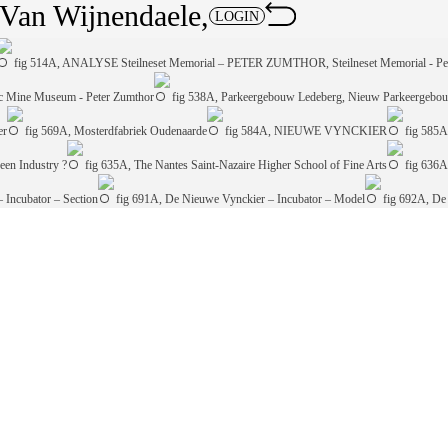
t Van Wijnendaele
LOGIN
fig 514A, ANALYSE Steilneset Memorial – PETER ZUMTHOR, Steilneset Memorial - Pe
nc Mine Museum - Peter Zumthor
fig 538A, Parkeergebouw Ledeberg, Nieuw Parkeergebo
er
fig 569A, Mosterdfabriek Oudenaarde
fig 584A, NIEUWE VYNCKIER
fig 585A
een Industry ?
fig 635A, The Nantes Saint-Nazaire Higher School of Fine Arts
fig 636
 Incubator – Section
fig 691A, De Nieuwe Vynckier – Incubator – Model
fig 692A, De 